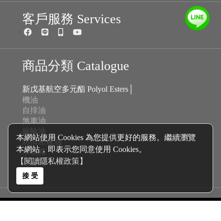
客戶服務 Services
商品分類 Catalogue
新戊基航空多元酯 Polyol Esters│
機油
自排油
煞車油
齒輪油
本網站使用 Cookies 為您提供更好的服務。繼續瀏覽
防滑差速油
本網站，即表示您同意使用 Cookies。
水箱精
【閱讀隱私權政策】
液壓油
接 受
COPYRIGHT © 2026
DLE德國德力多元醇酯超級賽車機油 All Rights Reserved