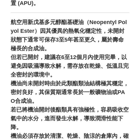
置 (APU)。
航空用新戊基多元醇酯基礎油（Neopentyl Pol
yol Ester）因其優異的熱氧化穩定性，未開封
狀態下通常可保存3至5年甚至更久，屬於壽命
極長的合成油。
但若已開封，建議在6至12個月內使用完畢，以
避免因吸濕導致水解，需存放在乾燥、低溫且完
全密封的環境中。
機油尚未開封時由於此類酯類油結構極其穩定，
密封良好，其保質期通常長於一般礦物油或PA
O合成油。
若已將機油開封後酯類具有強極性，容易吸收空
氣中的水分，進而發生水解，導致潤滑性能下
降。
機油必須存放於清潔、乾燥、陰涼的倉庫內，確