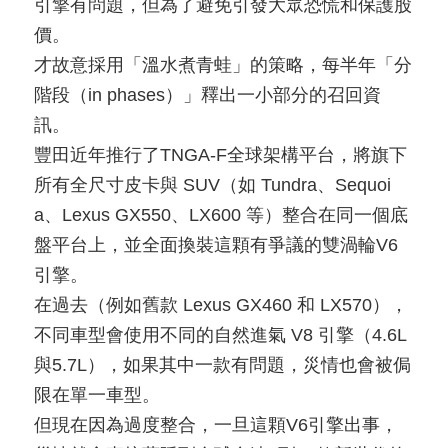
引擎有問題，但為了避免引發大眾恐慌和保護股
價。
才故意採用「溫水煮青蛙」的策略，每半年「分
階段（in phases）」釋出一小部分的召回資
訊。
豐田近年推行了TNGA-F全球架構平台，將旗下
所有全尺寸皮卡與 SUV（如 Tundra、Sequoi
a、Lexus GX550、LX600 等）整合在同一個底
盤平台上，並全面換裝這顆有爭議的雙渦輪V6
引擎。
在過去（例如舊款 Lexus GX460 和 LX570），
不同車型會使用不同的自然進氣 V8 引擎（4.6L
與5.7L），如果其中一款有問題，災情也會被侷
限在單一車型。
但現在因為過度整合，一旦這顆V6引擎出事，