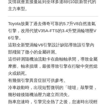
災情就會直接蔓延到全球多達8到10款新世代的
主力車型。
Toyota放棄了過去傳奇可靠的5.7升V8自然進氣
引擎，改用代號V35A-FTS的3.4升雙渦輪增壓V
6引擎。
這顆全新雙渦輪V6引擎設計缺陷導致該引擎內
部殘留了微小的金屬碎屑。
這些碎屑隨機油流動卡在曲軸軸承間，導致金屬
摩擦、軸承損壞，最後導致引擎在行駛中突然熄
火或鎖死。
有幾個引擎異音症狀可供參考。
冷車啟動時，出現短暫微弱的「噠噠」敲擊聲，
幾秒鐘後隨機油壓力建立而消失。
熱車怠速時，引擎完全熱了之後，怠速時出現輕