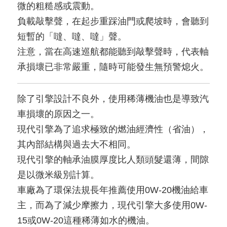
微的粗糙感或震動。
負載敲擊聲，在起步重踩油門或爬坡時，會聽到
短暫的「噠、噠、噠」聲。
注意，當在高速巡航都能聽到敲擊聲時，代表軸
承損壞已非常嚴重，隨時可能發生無預警熄火。
除了引擎設計不良外，使用稀薄機油也是導致汽
車損壞的原因之一。
現代引擎為了追求極致的燃油經濟性（省油），
其內部結構與過去大不相同。
現代引擎的軸承油膜厚度比人類頭髮還薄，間隙
是以微米級別計算。
車廠為了環保法規長年推薦使用0W-20機油給車
主，而為了減少摩擦力，現代引擎大多使用0W-
15或0W-20這種稀薄如水的機油。