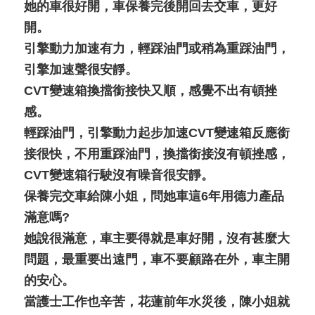
她的車很好開，車保養完後開回去交車，更好
開。
引擎動力加速有力，輕踩油門或稍為重踩油門，
引擎加速聲很安靜。
CVT變速箱換擋銜接快又順，感覺不出有頓挫
感。
輕踩油門，引擎動力起步加速CVT變速箱反應銜
接很快，不用重踩油門，換擋銜接沒有頓挫感，
CVT變速箱行駛沒有噪音很安靜。
保養完交車給陳小姐，問她車這6年用德力產品
滿意嗎?
她說很滿意，車主要得就是車好開，沒有甚麼大
問題，最重要出遠門，車不要顧路在外，車主開
的安心。
當護士工作也辛苦，花蓮前年水災後，陳小姐就