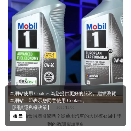
本網站使用 Cookies 為您提供更好的服務。繼續瀏覽
本網站，即表示您同意使用 Cookies。
【閱讀隱私權政策】
2025/12/06
稀薄機油會損壞引擎嗎？從通用汽車的大規模召回中學
接 受
到的教訓
閱讀更多