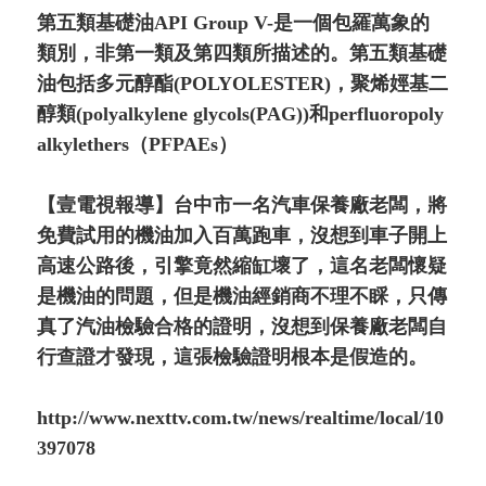
第五類基礎油API Group V-是一個包羅萬象的
類別，非第一類及第四類所描述的。第五類基礎
油包括多元醇酯(POLYOLESTER)，聚烯娙基二
醇類(polyalkylene glycols(PAG))和perfluoropoly
alkylethers（PFPAEs）
【壹電視報導】台中市一名汽車保養廠老闆，將
免費試用的機油加入百萬跑車，沒想到車子開上
高速公路後，引擎竟然縮缸壞了，這名老闆懷疑
是機油的問題，但是機油經銷商不理不睬，只傳
真了汽油檢驗合格的證明，沒想到保養廠老闆自
行查證才發現，這張檢驗證明根本是假造的。
http://www.nexttv.com.tw/news/realtime/local/10
397078