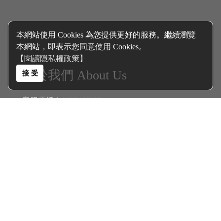
本網站使用 Cookies 為您提供更好的服務。繼續瀏覽
本網站，即表示您同意使用 Cookies。
【閱讀隱私權政策】
關於我們 About Us
接 受
客服電話｜0935467355
客服信箱｜
polyolester@gmail.com
聯絡地址｜高雄市三民區大連街345巷6號
客戶服務 Services
商品分類 Catalogue