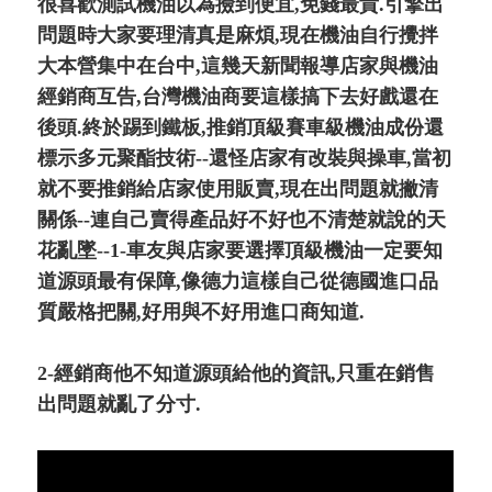
很喜歡測試機油以為撿到便宜,免錢最貴.引擎出
問題時大家要理清真是麻煩,現在機油自行攪拌
大本營集中在台中,這幾天新聞報導店家與機油
經銷商互告,台灣機油商要這樣搞下去好戲還在
後頭.終於踢到鐵板,推銷頂級賽車級機油成份還
標示多元聚酯技術--還怪店家有改裝與操車,當初
就不要推銷給店家使用販賣,現在出問題就撇清
關係--連自己賣得產品好不好也不清楚就說的天
花亂墜--1-車友與店家要選擇頂級機油一定要知
道源頭最有保障,像德力這樣自己從德國進口品
質嚴格把關,好用與不好用進口商知道.
2-經銷商他不知道源頭給他的資訊,只重在銷售
出問題就亂了分寸.