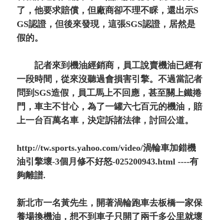
了，他要求賠償，但廠商卻不理不睬，還出示S
GS認證，但後來發現，這張SGS認證，居然是
假的。
記者來到機油經銷商，員工說賣機油已經有
一段時間，從來沒聽過會損害引擎。不過當記者
問到SGS造假，員工馬上不回應，甚至關上鐵捲
門，車主不甘心，為了一罐六七百元的機油，賠
上一台百萬名車，決定訴諸法律，討回公道。
http://tw.sports.yahoo.com/video/渦輪車加錯機
油引擎壞-3個月修不好怒-025200943.html ----有
夠離譜.
新北市一名黃先生，開著渦輪跑車去板橋一家保
養場換機油，想不到車子只開了兩千多公里就壞