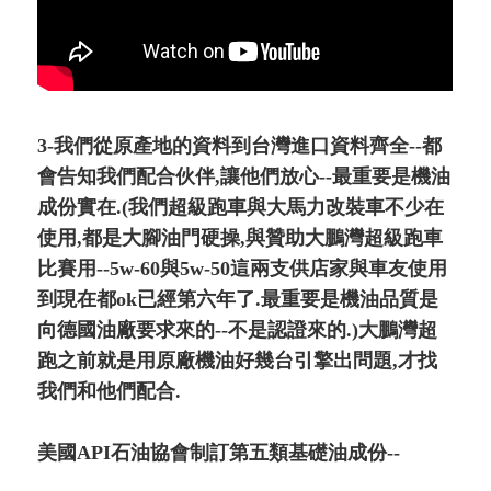
3-我們從原產地的資料到台灣進口資料齊全--都
會告知我們配合伙伴,讓他們放心--最重要是機油
成份實在.(我們超級跑車與大馬力改裝車不少在
使用,都是大腳油門硬操,與贊助大鵬灣超級跑車
比賽用--5w-60與5w-50這兩支供店家與車友使用
到現在都ok已經第六年了.最重要是機油品質是
向德國油廠要求來的--不是認證來的.)大鵬灣超
跑之前就是用原廠機油好幾台引擎出問題,才找
我們和他們配合.
美國API石油協會制訂第五類基礎油成份--