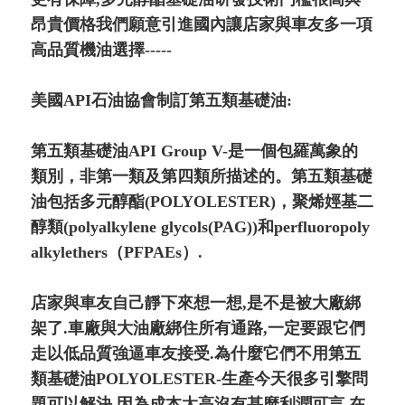
昂貴價格我們願意引進國內讓店家與車友多一項
高品質機油選擇-----
美國API石油協會制訂第五類基礎油:
第五類基礎油API Group V-是一個包羅萬象的
類別，非第一類及第四類所描述的。第五類基礎
油包括多元醇酯(POLYOLESTER)，聚烯娙基二
醇類(polyalkylene glycols(PAG))和perfluoropoly
alkylethers（PFPAEs）.
店家與車友自己靜下來想一想,是不是被大廠綁
架了.車廠與大油廠綁住所有通路,一定要跟它們
走以低品質強逼車友接受.為什麼它們不用第五
類基礎油POLYOLESTER-生產今天很多引擎問
題可以解決,因為成本太高沒有甚麼利潤可言.在