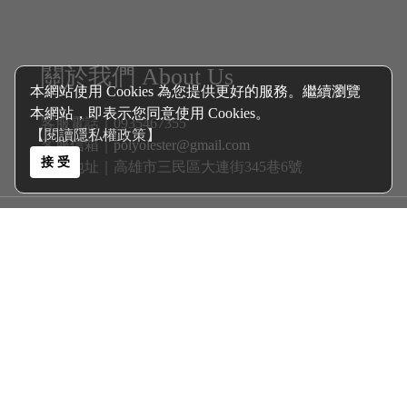
關於我們 About Us
本網站使用 Cookies 為您提供更好的服務。繼續瀏覽
本網站，即表示您同意使用 Cookies。
客服電話｜0935467355
【閱讀隱私權政策】
客服信箱｜
polyolester@gmail.com
接 受
聯絡地址｜高雄市三民區大連街345巷6號
客戶服務 Services
商品分類 Catalogue
新戊基航空多元酯 Polyol Esters│
機油
自排油