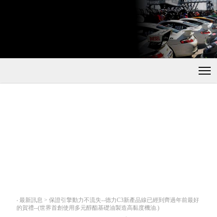
‧
最新訊息 > 保證引擎動力不流失--德力C3新產品線已經到齊過年前最好
的賀禮--(世界首創使用多元醇酯基礎油製造高黏度機油.)