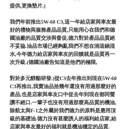
提供,更換墊片.)
我們年前推出5W-60 C3,這一年給店家與車友最
好的禮物與服務產品品質,只能用心在我們和德
國油廠的品質交涉與督促,德力對於產品品質絕
不妥協.油品市場已經夠亂我們不想在淌這鍋混
水,今年德力給店家與車友的回饋就是品質再一
次升級.(德國油廠告知這是他們的極限,
對於多元醇酯研發.)從C3去年推出到現在5W-60
C3再推出,我賣油品拾幾年還沒有用過那麼好的
產品,也是店家與車友口中從去年到現在都同聲
讚不絕口.一輩子也沒有用過那麼高品質的機油,
除航太與F-1之外屬於我們德力的原料是應用頂
級的基礎油.德力沒有甚麼誘人的福利給店家,給
店家與車友最好的福利就是機油穩定的品質.