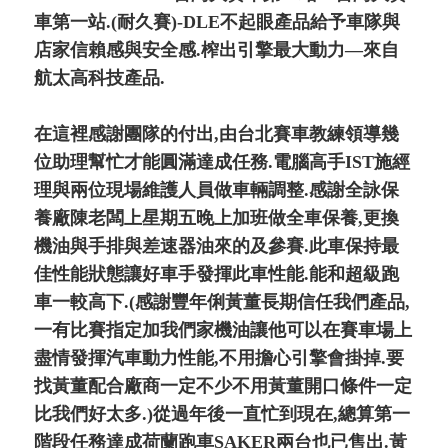
車第一站.(耐久賽)-DLE不起眼產品給予車隊與
店家信賴感與安全感.榨出引擎最大動力—來自
航太高科技產品.
在這裡感謝團隊的付出,由台北賽車教練領導幾
位助理幫忙才能圓滿達成任務.電腦高手IST施經
理與兩位現場維護人員做車輛調整.感謝全詠保
養廠陳老闆上星期五晚上加班做全車保養,更換
機油與手排與差速器油來的及參賽.此車保持最
佳性能狀態讓好車手發揮此車性能.能和超級跑
車一較高下.(感謝豐年俐黃董長期信任我們產品,
一有比賽指定加我們家機油讓他可以在賽車場上
盡情發揮汽車動力性能,不用擔心引擎會掛掉.要
找黃董配合廠商一定不少不用黃董開口條件一定
比我們好太多.)從過年後一直忙到現在,總算第一
階段任務達成荷蘭跑車SAKER兩台也已售出.黃