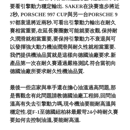
要看引擎動力穩定輸出. SAKER在決賽進步將近
2秒, PORSCHE 997 CUP與另一台PORSCHE 9
97都衰退將近兩秒.可看出引擎動力輸出在耐久
賽相當重要,在延長賽圈數可能就要改觀.保持耐
久潤滑就相當重要,要保持引擎動力不衰退與可
以發揮強大動力機油潤滑與耐久性就相當重要.
我們提供機油品質就是這樣向德國油廠要求.新
產品第一次在耐久賽通過嚴格測試.符合當初向
德國油廠所要求耐久性機油品質.
最後一些店家與車手還在擔心油溫過高問題,那
是舊觀念有此問題請教德國油廠工程師,回問油
溫高有失去引擎動力嗎,現今機油要能耐高溫與
穩定性.從F-1至德國紐柏林最嚴苛24小時耐久賽
要如何去控制油溫,要能耐高溫.