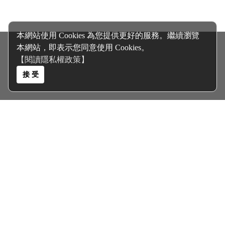
本網站使用 Cookies 為您提供更好的服務。繼續瀏覽
本網站，即表示您同意使用 Cookies。
【閱讀隱私權政策】
接 受
關於我們 About Us
客服電話｜0935467355
客服信箱｜
polyolester@gmail.com
聯絡地址｜高雄市三民區大連街345巷6號
客戶服務 Services