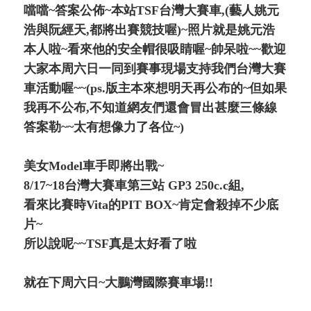
噹噹~答案公佈~本站TSF台灣大賽車,(藝人姚元
浩與阮經天,都將出賽競技喔)~照片就是姚元浩
本人啦~看來他的安全帽很吸睛喔~帥呆啦~~歡迎
大家本周六日一同到賽事現場支持我們台灣大賽
車活動喔~~(ps.版主本來想明天再公布的~但如果
我再不公布,不知道網友們還會冒出甚麼三條線
答案勒~~太有想像力了各位~)
美女Model車手即將出戰~
8/17~18台灣大賽車第三站 GP3 250c.c組,
看來比賽時Vita的PIT BOX~肯定會殺掉不少底
片~
所以說呢~~TSF真是太好看了啦
就在下周六日~大鵬灣國際賽車場!!