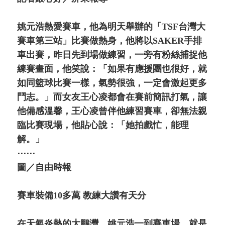
姚元浩熱愛賽車，他為明天舉辦的「TSF台灣大
賽車第三站」比賽做熱身，他將以SAKER手排
車出賽，昨日先到場做練習，一旁有粉絲捕捉他
練賽畫面，他笑說：「如果有應援團也很好，就
如同籃球比賽一樣，氣勢很強，一定會激起更多
鬥志。」而女友王心凌都會在賽前簡訊打氣，讓
他備感溫馨，王心凌曾伴他練習賽車，卻無法親
臨比賽現場，他貼心說：「她拍戲忙，能理
解。」
⋯⋯
圖／自由時報
賽車裝備10多萬 教練大讚有天分
在天氣炎熱的大鵬灣，姚元浩一到賽車場，就是