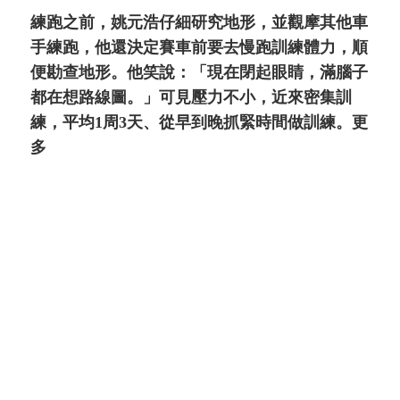
練跑之前，姚元浩仔細研究地形，並觀摩其他車
手練跑，他還決定賽車前要去慢跑訓練體力，順
便勘查地形。他笑說：「現在閉起眼睛，滿腦子
都在想路線圖。」可見壓力不小，近來密集訓
練，平均1周3天、從早到晚抓緊時間做訓練。更
多