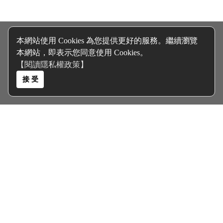
本網站使用 Cookies 為您提供更好的服務。繼續瀏覽
本網站，即表示您同意使用 Cookies。
【閱讀隱私權政策】
接 受
關於我們 About Us
客服電話｜0935467355
客服信箱｜
polyolester@gmail.com
聯絡地址｜高雄市三民區大連街345巷6號
客戶服務 Services