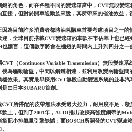
關鍵的角色，而在各種不同的變速箱當中，CVT無段變速
夠直接，但對於開車通勤族來說，其所帶來的省油效益，
正因為目前許多消費者都將油耗購車首要考慮項目之一的情
歡迎，全球目前搭載CVT變速箱的車款在市佔率上也已經
CH也斷言，這個數字將會在極短的時間內上升到四分之一
CVT（Continuous Variable Transmissi
，後為驅動輪盤，中間以鋼鏈相連，並利用改變兩輪盤間
換檔效果。其實最早採用CVT無段自動變速系統的並非汽
則是由日本SUBARU首創。
說CVT所搭配的皮帶無法承受過大拉力，耐用度不足，礙
款上，但到了2001年，AUDI推出改採高強度鋼帶的Multi
能搭配小排氣量引擎缺憾；而BOSCH所開發的CVT變速箱，則
力。