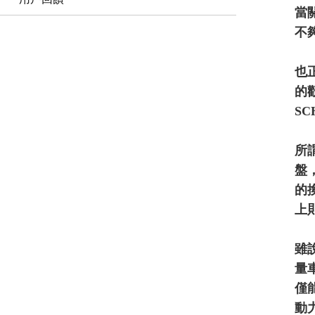
當
不
也
的
S
所謂
盤
的
上
雖
量車
僅
動