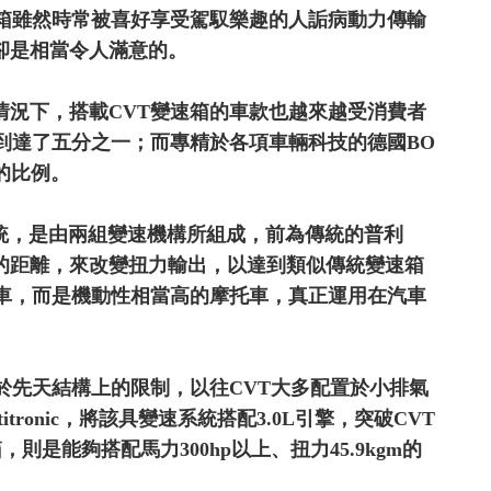
箱雖然時常被喜好享受駕馭樂趣的人詬病動力傳輸
卻是相當令人滿意的。
況下，搭載CVT變速箱的車款也越來越受消費者
到達了五分之一；而專精於各項車輛科技的德國BO
的比例。
on）無段變速系統，是由兩組變速機構所組成，前為傳統的普利
的距離，來改變扭力輸出，以達到類似傳統變速箱
車，而是機動性相當高的摩托車，真正運用在汽車
於先天結構上的限制，以往CVT大多配置於小排氣
tronic，將該具變速系統搭配3.0L引擎，突破CVT
是能夠搭配馬力300hp以上、扭力45.9kgm的