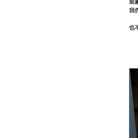
裝
我
也