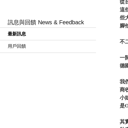
從
這
些
訊息與回饋 News & Feedback
腳
最新訊息
不
用戶回饋
一
德
我
商
小
是
其