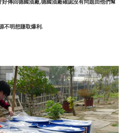
計好傳回德國油廠,德國油廠確認沒有問題由他們幫
源不明想賺取爆利.