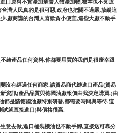
是進口原料不實添加危害人體添加物,根本也不知道
害台灣人民真的是很可惡,政府也把關不過嚴,放縱這
少.廠商講的台灣人喜歡貪小便宜,這些大廠不動手
是不給產品任何資料,你都要用買的我們是很慶幸跟
把關沒有經過任何商家.請貿易商代辦進口產品(貿易
新資訊(產品品質與德國油廠報價由我決定購買.)由
油都是請德國油廠特別研發,都需要時間與等待.這
測試就直接進口)與價格很高.
生意去做,進口桶裝機油也不動手腳,直接送可靠分