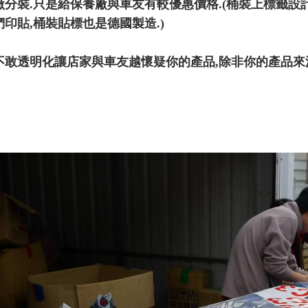
廠分裝.只是給保養廠與車友有較優惠價格.(桶裝上標籤設
們印貼,桶裝貼標也是德國製造.)
不敢透明化讓店家與車友越懷疑你的產品,除非你的產品來