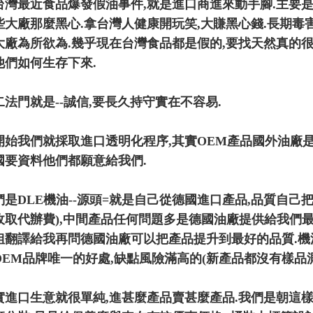
台灣最近食品爆發假油事件,就是進口商進來動手腳.主要
些大廠那麼黑心.拿台灣人健康開玩笑,大賺黑心錢.長期毒
大廠為所欲為.幾乎現在台灣食品都是假的,要找天然真的很
他們如何生存下來.
二法門就是--誠信,要長久持守實在不容易.
開始我們就採取進口透明化程序,其實OEM產品國外油廠
國要資料他們都願意給我們.
們是DLE機油--源頭=就是自己從德國進口產品,品質自己
收取代辦費),中間產品任何問題多是德國油廠提供給我們最
姐翻譯給我再問德國油廠可以把產品提升到最好的品質.機
OEM品牌唯一的好處,缺點風險滿高的(新產品都沒有樣品
實進口生意就很單純,進甚麼產品賣甚麼產品.我們是朝這樣