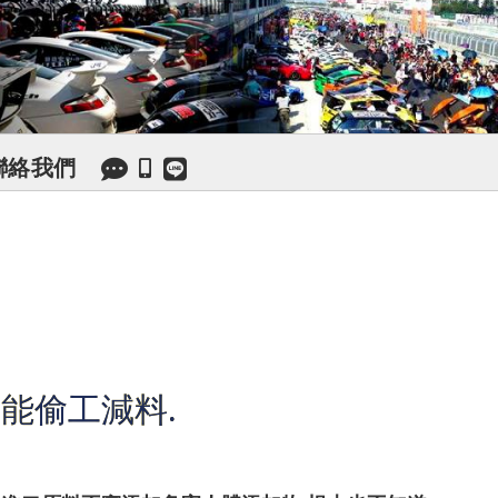
聯絡我們
能偷工減料.