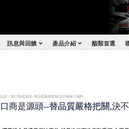
訊息與回饋
產品介紹
酯類首選
訊息 > 進口商是源頭--替品質嚴格把關,決不能偷工減料.
口商是源頭--替品質嚴格把關,決不