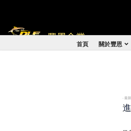
首頁
關於豐恩
‧
最新
進