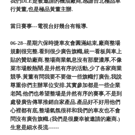
我們DLE是被邀請的機油廠商,感謝台北極品車
行黃董,也是極品黃董主辦.
當日賽事---電視台好幾台有報導.
06-28--星期六保時捷車友會圓滿結束,廠商整場
規劃很完整.看到很少廣告旗幟,統一看板與車上
貼的贊助廠商.整場商業氣息沒有那麼濃厚,不像
菜市場般熱鬧.是井然有序的活動,少了各家商業
競爭.黃董有問我要不要做一些旗幟打廣告,我說
尊重你們主辦單位安排.其實參加都是一些企業
老闆,他們也希望整場是井然有序的賽事,不是到
處發廣告傳單推銷自家產品.產品好不好用他們
心裡都有底,整場氣氛很祥和我們的車友也不會
問沒有廣告旗幟.(我們是很慶幸被邀請的廠商.)
生意是細水長流------