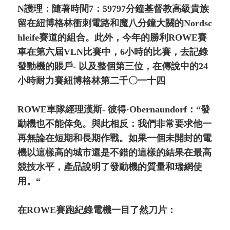
N護理：隨著時間7：59797分鐘基督教高級貴族
留在紐博格林衝刺電路和魔八分鐘大關的Nordsc
hleife賽道的組合。此外，今年的勝利ROWE賽
車在第六屆VLN比賽中，6小時的比賽，去記錄
發動機的賬戶- 以及整個第三位，在傳說中的24
小時耐力賽紐博格林第二千〇一十四
ROWE車隊經理漢斯- 彼得·Obernaundorf：“發
動機也不能倖免。與此相反：我們非常要求他一
再無論在短期和長期作戰。如果一個未開封的電
機以這樣高的城市還是不錯的這樣的結果在最高
競技水平，產品說明了發動機的質量和瑞網使
用。“
在ROWE賽跑紀錄電機一目了然刀片：