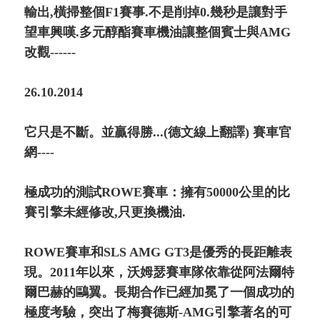
輸出,橫掃整個F1賽事.不是削掉0.幾秒是讓對手
望車興嘆.多元醇酯賽車機油讓整個賓士與AMG
改觀------
26.10.2014
它只是不斷。並贏得勝...(德文線上翻譯) 賽車官
網----
極成功的測試ROWE賽車：擁有50000公里的比
賽引擎未經修改,只更換機油.
ROWE賽車和SLS AMG GT3是優秀的長距離表
現。2011年以來，沃姆瑟賽車隊依靠從阿法爾特
爾巴赫的鷗翼。長期合作已經加冕了一個成功的
極度考驗，突出了梅賽德斯-AMG引擎著名的可