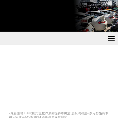
‧
最新訊息 > 4年測試(全世界最耐操賽車機油)超級潤滑油--多元醇酯賽車
機油完成極端50000KM,不拆引擎嚴苛測試.