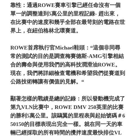
靠性：通過ROWE賽車引擎已經任命沒有一個
單一的調整達到5萬公里的里程記錄- 趕出來，
在比賽中的速度和幾乎全部在最苛刻的電路在世
界上，在紐伯格林北環賽道。
ROWE首席執行官Michael鞋頭：“這個非同尋
常的測試的目的是調查梅賽德斯-AMG引擎相結
合的壽命與使用我們的高科技潤滑油ROWE。
現在，我們將詳細檢查電機和希望我們從賽道到
公路技術轉讓有價值的見解。“
顯著怎樣的戰績是總的記錄：所以發動機完成了
第九VLN比賽中，ROWE DMV 250英里的比賽
的勝利5萬公里。該鷗翼的里程表與起始號碼＃6
50150的目標表現出完全一樣。就在同一天的車
輛已經採取的所有時間的攪拌速度最快排位VL