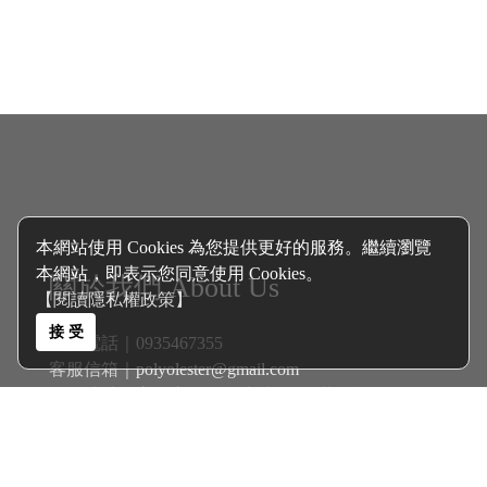
本網站使用 Cookies 為您提供更好的服務。繼續瀏覽
本網站，即表示您同意使用 Cookies。
關於我們 About Us
【閱讀隱私權政策】
接 受
客服電話｜0935467355
客服信箱｜
polyolester@gmail.com
聯絡地址｜高雄市三民區大連街345巷6號
客戶服務 Services