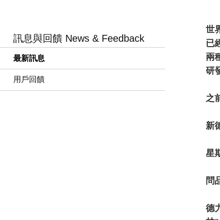
世界
訊息與回饋 News & Feedback
已經
兩
最新訊息
研
用戶回饋
之前
新德
星期
問
德