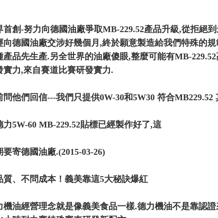
首創-努力向德國油廠爭取MB-229.52產品升級,從拒絕到
向德國油廠交涉好幾個月,終於願意製造給我們特殊的規範5W-60 C3
種產品先生產.另全世界的油廠傻眼,整麼可能有MB-229.
發實力,來自賽道比賽研發實力.
問他們回信---我們只提供0W-30和5W30 符合MB229.
力5W-60 MB-229.52貼標已經製作好了,這
要寄德國油廠.(2015-03-26)
品質、不問成本！義美靠這5大秘訣爆紅
力機油經營理念就是像義美食品一樣.德力機油不是靠認證