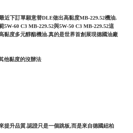
最近下訂單願意替DLE做出高黏度MB-229.52機油.
 MB-229.52與5W-50 C3 MB-229.52這
52高黏度多元醇酯機油.真的是世界首創展現德國油廠
52 其他黏度的沒辦法
來提升品質.認證只是一個跳板,而是來自德國紐柏