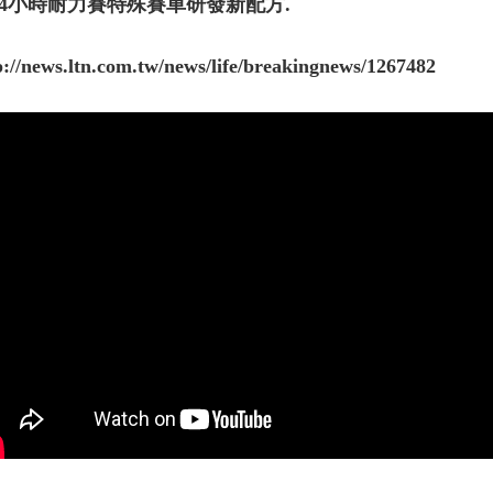
24小時耐力賽特殊賽車研發新配方.
p://news.ltn.com.tw/news/life/breakingnews/1267482