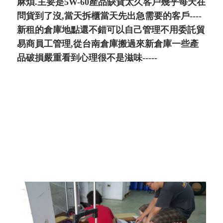
麻煩.主要是5W-60產品缺貨太久客戶幾乎每天在
問貨到了沒,當天拆櫃當天先出急需要的客戶----
新租的倉庫地點還不錯可以自己管理不用委託貿
易商員工管理,從台南倉庫搬過來新倉庫一些產
品破損嚴重看到心理很不是滋味-----