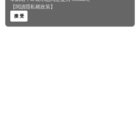
【閱讀隱私權政策】
接 受
關於我們 About Us
客服電話｜0935467355
客服信箱｜
polyolester@gmail.com
聯絡地址｜高雄市三民區大連街345巷6號