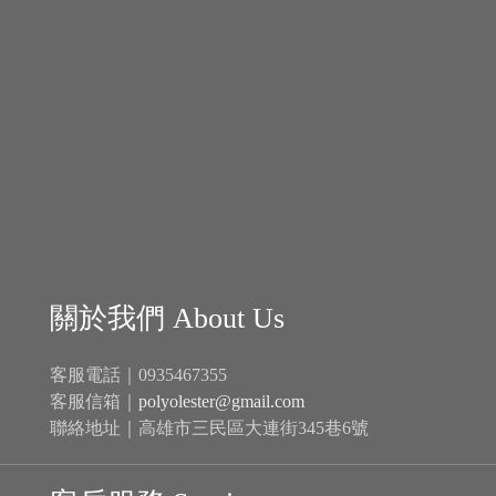
關於我們 About Us
客服電話｜0935467355
客服信箱｜
polyolester@gmail.com
聯絡地址｜高雄市三民區大連街345巷6號
客戶服務 Services
商品分類 Catalogue
新戊基航空多元酯 Polyol Esters│
機油
自排油