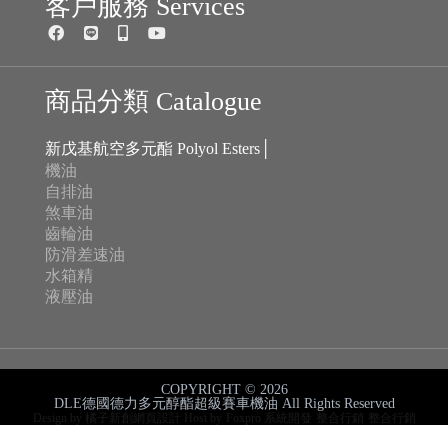
煞車油
齒輪油
防滑差速油
水箱精
液壓油
COPYRIGHT © 2026
DLE德國德力多元醇酯超級賽車機油 All Rights Reserved
Design by 橘子新創網頁設計
Host by
Foxpro 系統開發
整合行銷
整合行銷