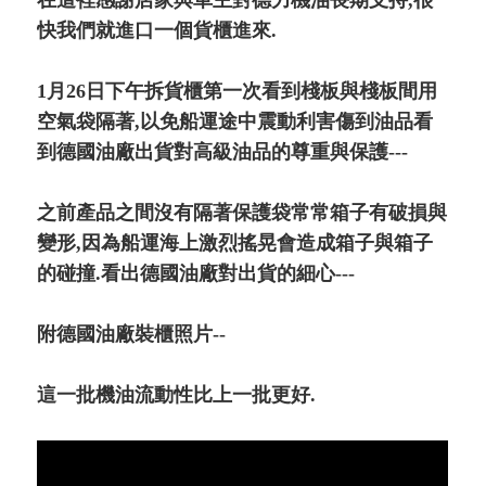
快我們就進口一個貨櫃進來.
1月26日下午拆貨櫃第一次看到棧板與棧板間用
空氣袋隔著,以免船運途中震動利害傷到油品看
到德國油廠出貨對高級油品的尊重與保護---
之前產品之間沒有隔著保護袋常常箱子有破損與
變形,因為船運海上激烈搖晃會造成箱子與箱子
的碰撞.看出德國油廠對出貨的細心---
附德國油廠裝櫃照片--
這一批機油流動性比上一批更好.