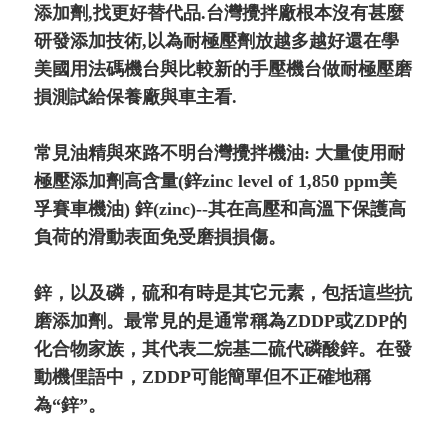
添加劑,找更好替代品.台灣攪拌廠根本沒有甚麼
研發添加技術,以為耐極壓劑放越多越好還在學
美國用法碼機台與比較新的手壓機台做耐極壓磨
損測試給保養廠與車主看.
常見油精與來路不明台灣攪拌機油: 大量使用耐
極壓添加劑高含量(鋅zinc level of 1,850 ppm美
孚賽車機油) 鋅(zinc)--其在高壓和高溫下保護高
負荷的滑動表面免受磨損損傷。
鋅，以及磷，硫和有時是其它元素，包括這些抗
磨添加劑。最常見的是通常稱為ZDDP或ZDP的
化合物家族，其代表二烷基二硫代磷酸鋅。在發
動機俚語中，ZDDP可能簡單但不正確地稱
為“鋅”。