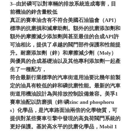
3--由於磷可以對車輛的排放系統造成毒害，目
前機油的鋅含量較低
真正的賽車油含有不符合美國石油協會（API）
標準的抗磨損和減摩助劑。額外的抗磨添加劑和
額外的摩擦減少添加劑與甚至最佳的合成API許
可油相比，提供了卓越的閥門部件保護和性能提
升。耐磨添加劑（鋅）和摩擦減少劑（Moly）
與優異的合成基礎油以及其他專利添加劑一起產
生了一種配方，
符合最新行業標準的汽車街道用油要比幾年前製
定的油具有較低的鋅和磷抗磨性能。最新的汽車
街道用機油設計為與排放控制設備兼容。美孚1
賽車油配以防磨損（鋅/磷zinc and phosphoru
s）化學品，是汽車路面油兩倍的化學物質，可
提供對某些賽車引擎中發現的高負荷閥門系統的
更好保護。基於高水平的抗磨化學品，Mobil 1