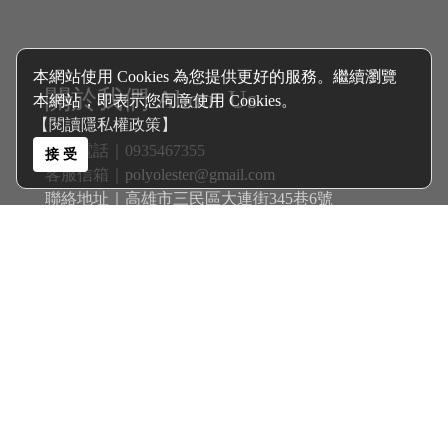
本網站使用 Cookies 為您提供更好的服務。繼續瀏覽
關於我們 About Us
本網站，即表示您同意使用 Cookies。
【閱讀隱私權政策】
客服電話｜0935467355
接 受
客服信箱｜
polyolester@gmail.com
聯絡地址｜高雄市三民區大連街345巷6號
客戶服務 Services
商品分類 Catalogue
新戊基航空多元酯 Polyol Esters│
機油