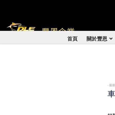
首頁
關於豐恩
‧
最新
車