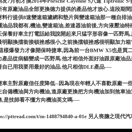
友7月初才換2014年Porsche Cayenne S八速 Tip
所有原廠油品全部更換德力提供的產品他才放心.這段期
材料行提供8速變速箱濾網和墊片與變速箱油那一種自排油
屬油品我都有,機油,變速箱油,差速器油前後,方向液壓油特
天保養好車主打電話給我說開起來只猛字形容像一匹野馬
最明顯換擋銜接頓挫感很小,之前換擋頓挫感很明顯加力
.這樣爆發力才像開保時捷車,因為前一台BMW X5也是
力產品從病貓變成一匹野馬.他才相信外面好油跟原廠油品
著自已用我要用最好的油品.他只相信DLE產品----
輕車主對原廠信任度降低--因為現在年輕人不喜歡原廠一些
主自備機油與方向機油,進原廠更換把方向機油加到煞車油
務,是技師看不懂方向機油英文嗎----
tps://pttread.com/t/m-1488794840-a-01e 另人喪膽