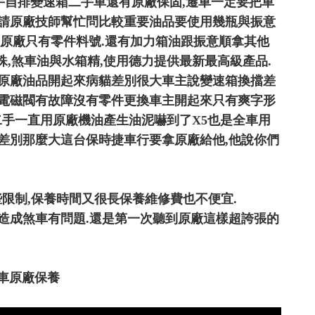
tronic S手自排變速箱二手車還有原廠保固,遷車一定要把車
間請原廠技師幫忙問比較重要油品要使用幾瓶與振意
原廠只有零件料號.還有加力箱油跟振意順拿其他
殊,煞車油與水箱精,使用德力提供最新最高級產品.
,原廠油品開起來病貓差別很大車主說變速箱換擋差
箱電磁閥有故障沒有零件更換車主開起來只有爽字形
買二手一直用原廠機油產生油泥嚇到了X5也是全車用
差別那麼大這台保時捷車行要拿原廠給他,他說你們
限制,保養時間又很長保養維修費也不便宜.
造成煞車有問題.還是第一次聽到原廠這樣超誇張的
之現代汽車原廠保養