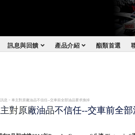
訊息與回饋
產品介紹
酯類首選
訊息 > 車主對原廠油品不信任--交車前全部油品要求換掉
主對原廠油品不信任--交車前全