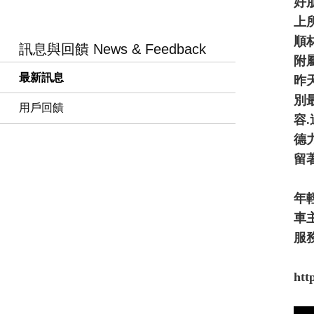
好朋
上
順
訊息與回饋 News & Feedback
附
最新訊息
昨
別
用戶回饋
容
德
留
年
車
服
ht