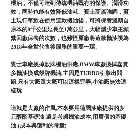
機油，不僅可達到傳統機油既有的保護、潤滑功
效，同時也能有效降低油耗。賓士高層強調，賓
士現行車款在使用這款機油後，可將保養週期自
原本的8千公里延長至1萬公里，大幅減少車主頻
繁回廠保養的次數，也難怪原廠將這款機油視為
2018年全世代售後服務的重要一環。
賓士車廠換掉殼牌機油供應,BMW車廠換掉嘉實
多機油換成殼牌機油,主因是TURBO引擎出問
題.只有大廠跟大廠可以這樣完弄,小油廠無法這
樣玩
這就是大廠的作風,本來要用德國油廠提供的多
元醇酯基礎油.還是考慮機油成本,用廉價的基礎
油.(成本與獲利的考量)