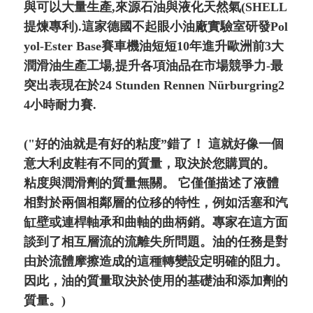
與可以大量生產,來源石油與液化天然氣(SHELL
提煉專利).這家德國不起眼小油廠實驗室研發Pol
yol-Ester Base賽車機油短短10年進升歐洲前3大
潤滑油生產工場,提升各項油品在市場競爭力-最
突出表現在於24 Stunden Rennen Nürburgring2
4小時耐力賽.
("好的油就是有好的粘度”錯了！ 這就好像一個
意大利皮鞋有不同的質量，取決於您購買的。
粘度與潤滑劑的質量無關。 它僅僅描述了液體
相對於兩個相鄰層的位移的特性，例如活塞和汽
缸壁或連桿軸承和曲軸的曲柄銷。專家在這方面
談到了相互層流的流離失所問題。油的任務是對
由於流體摩擦造成的這種轉變設定明確的阻力。
因此，油的質量取決於使用的基礎油和添加劑的
質量。)