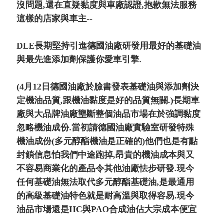
沒問題,還在直疑黏度與車廠認證,抱歉無法服務
這樣的店家與車主--
DLE長期堅持引進德國油廠研發用最好的基礎油
與最先進添加劑保護你愛車引擎.
(4月12日德國油廠於臉書發表基礎油與添加劑決
定機油品質,跟機油黏度是好的品質無關.)長期車
廠與大品牌油廠壟斷整個油品市場在於強調黏度
忽略機油成份.當初請德國油廠實驗室研發特殊
機油成份(多元醇酯機油是正確的)他們也是有點
封鎖信息怕我們中途跑掉,昂貴的機油成本與又
不容易商業化的產品令其他油廠怯步研發.現今
任何基礎油無法取代多元醇酯基礎油,是最通用
的高級基礎油特色就是耐高溫與取得容易.現今
油品市場還是HC與PAO合成油佔大宗成本便宜