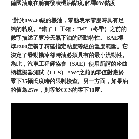
德國油廠在臉書發表機油黏度,解釋0W黏度
“對於0W/40級的機油，零點表示零度時具有足
夠的粘度。”錯了！ 正確：“W”（冬季）之前的
數字描述了寒冷天氣下油的流動特性。 SAE標
準J300定義了精確指定粘度等級的溫度範圍。它
決定了發動機冷卻時油必須具有的最小流動性。
為此，汽車工程師協會（SAE）使用所謂的冷曲
柄模擬器測試（CCS）.“W”之前的零值對應於
零下35攝氏度時的限制檢查。另一方面，如果油
的值為25W，則等於CCS的零下10度。