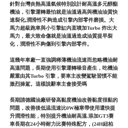
針對台灣炎熱高溫氣候特別設計耐高溫多元醇酯
機油，引擎運轉最怕就是油溫過高與機油油質快
速裂化,潤滑性不夠造成引擎內部零件磨損。大
馬力超級跑車與小引擎缸內直噴加Turbo 炸出大
馬力，最大致命傷就是油溫過造成油質提早裂
化，潤滑性不夠傷到引擎內部零件。
這幾年車廠一直強調稀薄機油流速而忽略機油耐
高溫問題，長期使用引擎運轉噪音產生，吃機油
嚴重由其Turbo 引擎，要車主改變駕駛習慣不能
激烈操駕。這樣說辭車主會接受嗎
長期請德國油廠研發高黏度機油改善黏度很黏的
問題，改善後低温流速比0W極寒帶使用還快提
升潤滑性能，特別提升機油耐高溫.添加GT3賽
車長期在24小時耐力比賽特殊配方，(24H紐柏