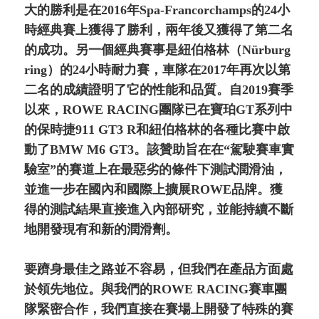
大的勝利是在2016年Spa-Francorchamps的24小
時經典賽上獲得了勝利，兩年後又獲得了第二名
的成功。另一個經典賽事是紐伯格林（Nürburg
ring）的24小時耐力賽，車隊在2017年再次以第
二名的成績證明了它的性能和品質。自2019賽季
以來，ROWE RACING團隊已在寶珀GT系列中
的保時捷911 GT3 R和紐伯格林的各種比賽中啟
動了BMW M6 GT3。該贊助旨在在“駕駛賽車實
驗室”的賽道上在最惡劣的條件下測試潤滑油，
並進一步在國內和國際上擴展ROWE品牌。獲
得的測試結果直接進入內部研究，並能持續不斷
地開發現有和新的潤滑劑。
要躋身最佳之路並不容易，但我們在產品方面處
於領先地位。與我們的ROWE RACING賽車團
隊緊密合作，我們直接在賽場上開發了特殊的賽