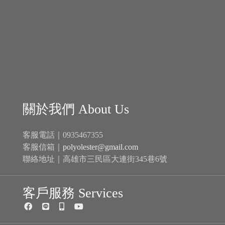
關於我們 About Us
客服電話｜0935467355
客服信箱｜
polyolester@gmail.com
聯絡地址｜高雄市三民區大連街345巷6號
客戶服務 Services
商品分類 Catalogue
新戊基航空多元酯 Polyol Esters│
機油
自排油
煞車油
齒輪油