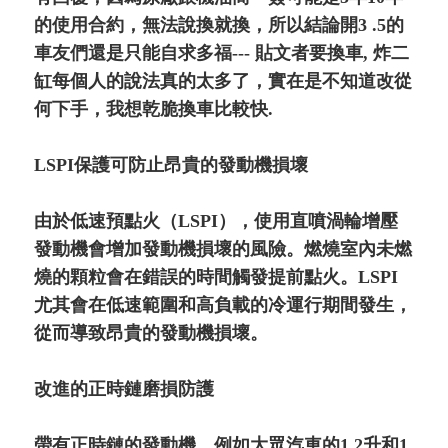
的使用合約，無法說換就換，所以結論開3 .5的
車友們還是只能自求多福--- 貼文者要換車, 炸二
缸每個人的說法真的太多了，實在是不知道改從
何下手，我想乾脆換車比較快.
LSPI保護可防止昂貴的發動機損壞
由於低速預點火（LSPI），使用直噴渦輪增壓
發動機會增加發動機損壞的風險。燃燒室內未燃
燒的顆粒會在錯誤的時間觸發提前點火。LSPI
尤其會在低速範圍和高負載的冷運行期間發生，
從而導致昂貴的發動機損壞。
改進的正時鏈磨損防護
帶有正時鏈的發動機，例如大眾汽車的1.2升和1.