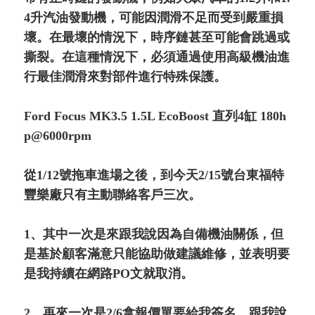
4升汽油發動機，可能因潤滑不足而受到嚴重損
壞。在最壞的情況下，時序鏈甚至可能會跳過或
撕裂。在這種情況下，必須通過使用高級機油進
行最佳潤滑來對部件進行特殊保護。
Ford Focus MK3.5 1.5L EcoBoost 直列4缸 180h
p@6000rpm
從1/12號拖車進場之後，到今天2/15號台東福特
豐樂廠只有主動聯絡客戶三次。
1、其中一次是來跟我說因為自備機油關係，但
是基於顧客滿意只能協助做建議維修，並表明要
是我持續在網路PO文就取消。
2、再來一次是2/6拿報價單要給我簽名，跟我說