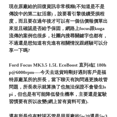
現在原廠給的回復資訊非常模糊(不知道是不是
傳說中的第二缸活塞)，說要看引擎後續受損程
度，而且要在過年後才可以有一個估價報價單出
來並且確認是否給予保固，網路上focus跟kuga
流傳的案例也很多，社團內搜尋關鍵字也都有，
不過還是想知道有先進有相關情況跟經驗可以分
享一下嗎?
Ford Focus MK3.5 1.5L EcoBoost 直列4缸 180h
p@6000rpm----今天去送貨時剛好遇到客戶是福
特原廠某所的所長，當下聊天有詢問過更換歧管
問題，所長表示就算換了也無法保證不會發生ls
pi，但也是有可能降低發生機率，主要還是駕駛
習慣要有所以改變(網上皆有資料可查).
還有所長也有默認不管是用原廠的5w20還是5w3