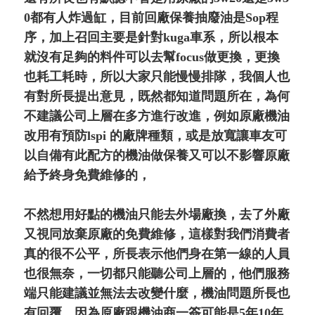
0都有人炸過缸，目前回廠保養抽廢油是Sop程
序，加上召回主要是針對kuga車系，所以根本
就沒有足夠的料件可以去幫focus做更換，更換
也耗工耗時，所以大家只能慢慢排隊，我個人也
有對所長提出意見，既然都知道問題所在，為何
不建議公司上層在多方進行改進，例如原廠機油
改用有預防lspi 的廠牌種類，或是放寬讓車友可
以自備有此配方的機油做保養又可以不影響原廠
給予終身免費維修的，
不然想用好點的機油只能去外場廠換，去了外廠
又視同放棄原廠的免費維修，這樣對我們消費者
真的很不公平，所長表示他們身在第一線的人員
也很無奈，一切都只能聽公司上層的，他們服務
端只能建議並無法去改變什麼，機油問題所長也
有回覆，因為原廠跟機油商一簽可能是5年10年