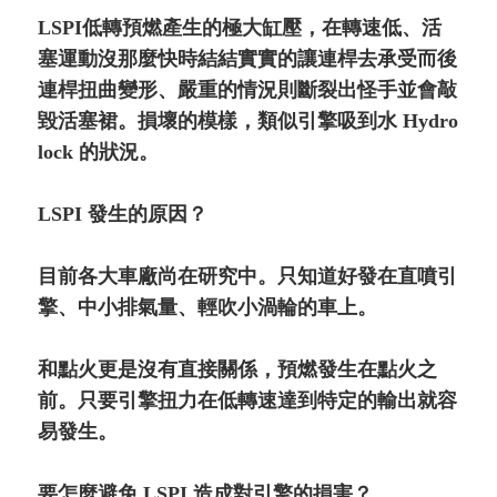
LSPI低轉預燃產生的極大缸壓，在轉速低、活
塞運動沒那麼快時結結實實的讓連桿去承受而後
連桿扭曲變形、嚴重的情況則斷裂出怪手並會敲
毀活塞裙。損壞的模樣，類似引擎吸到水 Hydro
lock 的狀況。
LSPI 發生的原因？
目前各大車廠尚在研究中。只知道好發在直噴引
擎、中小排氣量、輕吹小渦輪的車上。
和點火更是沒有直接關係，預燃發生在點火之
前。只要引擎扭力在低轉速達到特定的輸出就容
易發生。
要怎麼避免 LSPI 造成對引擎的損害？