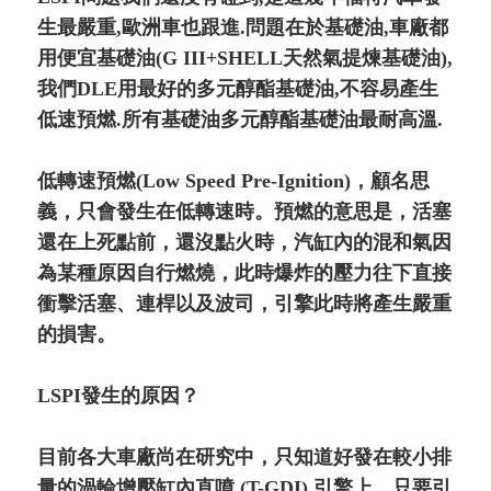
生最嚴重,歐洲車也跟進.問題在於基礎油,車廠都
用便宜基礎油(G III+SHELL天然氣提煉基礎油),
我們DLE用最好的多元醇酯基礎油,不容易產生
低速預燃.所有基礎油多元醇酯基礎油最耐高溫.
低轉速預燃(Low Speed Pre-Ignition)，顧名思
義，只會發生在低轉速時。預燃的意思是，活塞
還在上死點前，還沒點火時，汽缸內的混和氣因
為某種原因自行燃燒，此時爆炸的壓力往下直接
衝擊活塞、連桿以及波司，引擎此時將產生嚴重
的損害。
LSPI發生的原因？
目前各大車廠尚在研究中，只知道好發在較小排
量的渦輪增壓缸內直噴 (T-GDI) 引擎上。只要引