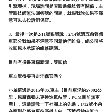
引擎壞掉，現場詢問是否跟進氣岐管有關係，主
管跟技師無法回答我的問題，就跟我說如果不滿
意可以去投訴消保官。
3、最後一次是2/11號跟我說，2/14號週五前報價
單部分我如果不滿意不同意他們維修，總公司將
收回原本承諾的維修建議。
目前有投書東森新聞，等回信
車友覺得要再走消保官嗎？
小弟這邊是2015年8X車主【目前車況約57092公
里，原廠保養未更換進氣歧管，PCM目前無更
新】，這邊請教一下社團上的先進，1/12號小弟
在南迴公路台東往高雄方向，下坡行駛中無力，