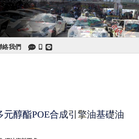
聯絡我們
多元醇酯POE合成引擎油基礎油