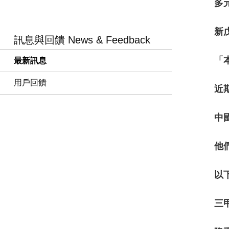
多
新
訊息與回饋 News & Feedback
「
最新訊息
用戶回饋
近
中
他
以
三