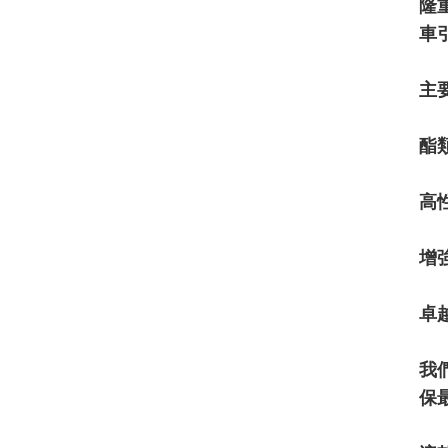
隆
車
主
酯
高
增
卓
我
保