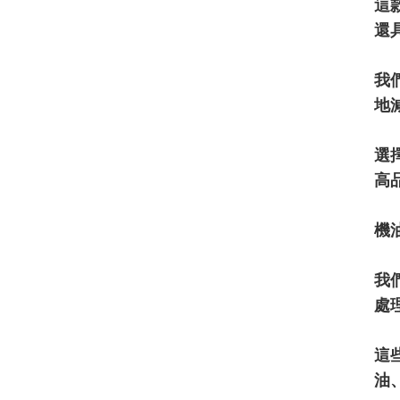
這
還
我
地
選
高
機
我
處
這些
油