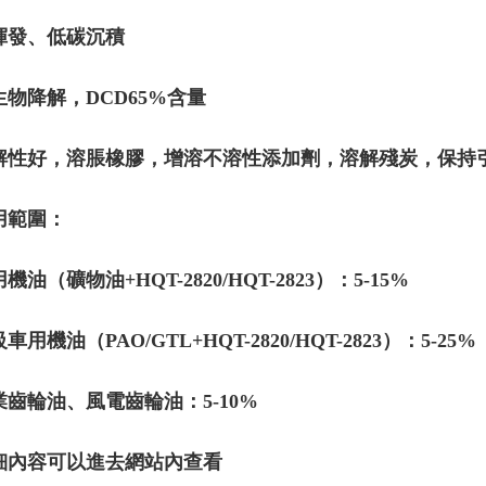
揮發、低碳沉積
生物降解，DCD65%含量
解性好，溶脹橡膠，增溶不溶性添加劑，溶解殘炭，保持
用範圍：
機油（礦物油+HQT-2820/HQT-2823）：5-15%
車用機油（PAO/GTL+HQT-2820/HQT-2823）：5-25%
業齒輪油、風電齒輪油：5-10%
細內容可以進去網站內查看