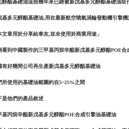
元醇酯基礎油這拾幾年來已經被新戊基多元醇酯基礎油取代
戊基多元醇酯基礎油,用在最新航空噴氣渦輪發動機引擎機
本文章用於分享給車友,並未使用於商業用途」
期看到中國製作的三甲基丙烷辛酯新戊基多元醇酯POE合
國有好幾間公司再生產新戊基多元醇酯基礎油
們所使用的基礎油範圍約在5~25%之間
下是他們的產品敘述
甲基丙烷辛酯新戊基多元醇酯POE合成引擎油基礎油