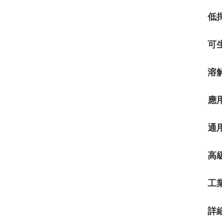
低
可
溶
應
通用
高級
工
詳