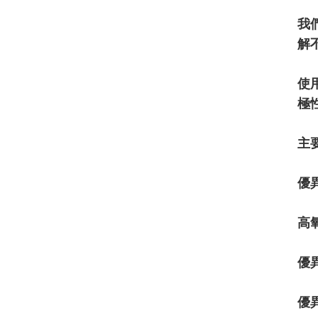
我
解
使
極
主
優
高
優
優