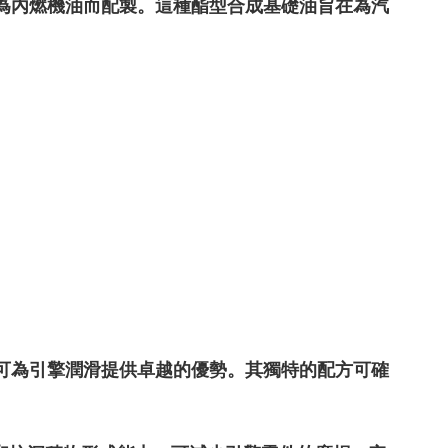
專為內燃機油而配製。這種酯型合成基礎油旨在為汽
。
，可為引擎潤滑提供卓越的優勢。其獨特的配方可確
。