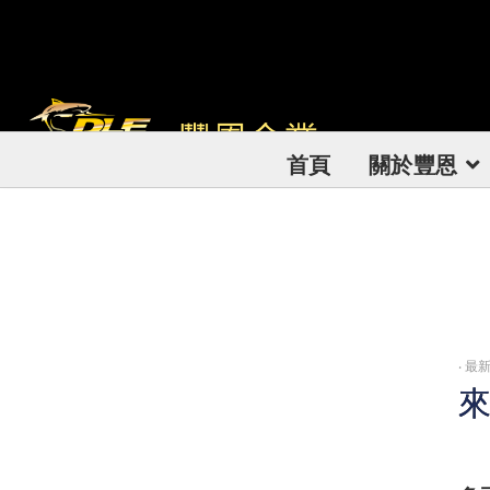
首頁
關於豐恩
‧
最新
來