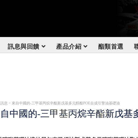
訊息與回饋
產品介紹
酯類首選
訊息 > 來自中國的-三甲基丙烷辛酯新戊基多元醇酯POE合成引擎油基礎油
自中國的-三甲基丙烷辛酯新戊基