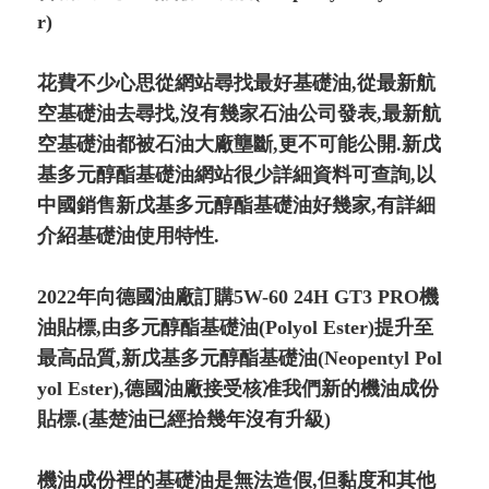
r)
花費不少心思從網站尋找最好基礎油,從最新航
空基礎油去尋找,沒有幾家石油公司發表,最新航
空基礎油都被石油大廠壟斷,更不可能公開.新戊
基多元醇酯基礎油網站很少詳細資料可查詢,以
中國銷售新戊基多元醇酯基礎油好幾家,有詳細
介紹基礎油使用特性.
2022年向德國油廠訂購5W-60 24H GT3 PRO機
油貼標,由多元醇酯基礎油(Polyol Ester)提升至
最高品質,新戊基多元醇酯基礎油(Neopentyl Pol
yol Ester),德國油廠接受核准我們新的機油成份
貼標.(基楚油已經拾幾年沒有升級)
機油成份裡的基礎油是無法造假,但黏度和其他