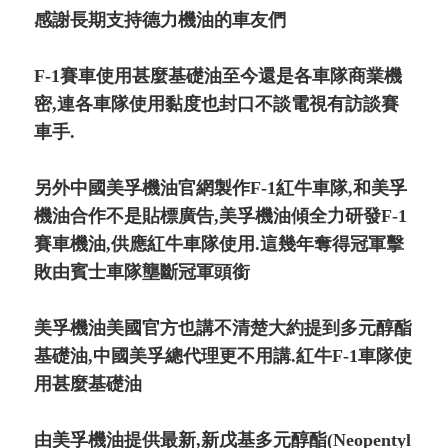
感謝長期支持德力機油的車友們
F-1賽車使用甚麼基礎油至今還是各車隊商業機
密,連各車隊使用黏度也封口不談電視有訪談賽
車手.
另外中國美孚機油官網製作F-1紅牛車隊,和美孚
機油合作不是貼標廣告,美孚機油傾全力研發F-1
賽車機油,供應紅牛車隊使用.這幾年奪得冠軍擊
敗由賓士車隊壟斷冠軍頭銜
美孚機油美國官方也講不清楚大約提到多元醇酯
基礎油,中國美孚總代理更不用講.紅牛F-1車隊使
用甚麼基礎油
由美孚機油提供最新,新戊基多元醇酯(Neopentyl