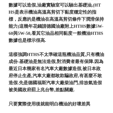
數據可以造假,油廠實驗室可以驗出基礎油,(HT
HS是表示機油高溫高剪切下黏度穩定性的指
標，反應的是機油在高溫高剪切條件下潤滑保持
能力)這幾年花錢請德國油廠附上HTHS數據5W-
60與5W-50,看其它油品相同黏度一般機油HTHS
數據也是標示很高.
這樣強調HTHS不太準確這瓶機油品質,只有機油
成份-基礎油是無法造假,對消費者最有保障.因為
最近日本幾家有名汽車大廠數據造假,被日本政
府停止生產,汽車大廠都敢欺騙政府,有甚麼不敢
造假.先是德國福斯汽車大廠柴油門,排放氣造假
被美國政府罰上兆台幣,差點關廠.
只要實際使用後就能明白機油的好壞差異