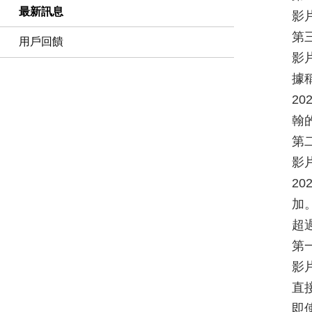
最新訊息
影
第三
用戶回饋
影
據
2
翰
第二
影
2
加
超
第一
影
直
即