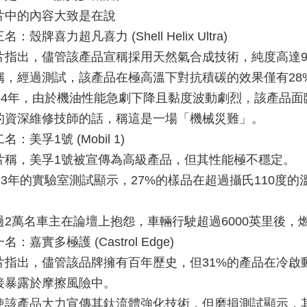
片中的內容大致是在說
名：殼牌喜力超凡喜力 (Shell Helix Ultra)
片指出，儘管該產品宣稱採用天然氣合成技術，純度高達9
稱，經過測試，該產品在極高溫下對抗積碳的效果僅有28
024年，由於機油性能急劇下降且黏度波動劇烈，該產品
的資深維修技師的話，稱這是一場「機械災難」。
名：美孚1號 (Mobil 1)
片稱，美孚1號被宣傳為高級產品，但其性能極不穩定。
023年的實驗室測試顯示，27%的樣品在超過攝氏110
。
過2萬名車主在論壇上抱怨，車輛行駛超過6000英里後
名：嘉實多極護 (Castrol Edge)
片指出，儘管該品牌擁有百年歷史，但31%的產品在冷啟
接暴露於摩擦風險中。
使該產品大力宣傳其鈦流體強化技術，但磨損測試顯示，