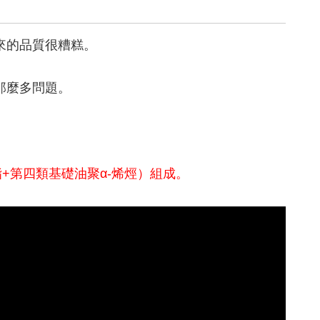
來的品質很糟糕。
那麼多問題。
+第四類基礎油聚α-烯烴）組成。