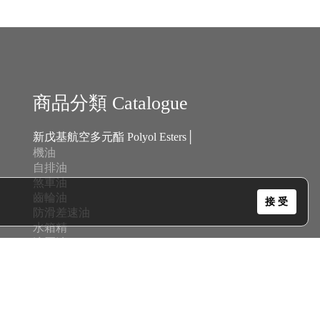
商品分類 Catalogue
新戊基航空多元酯 Polyol Esters│
機油
自排油
煞車油
齒輪油
接 受
防滑差速油
水箱精
液壓油