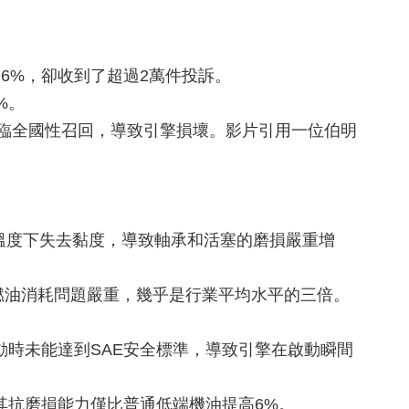
6%，卻收到了超過2萬件投訴。
%。
面臨全國性召回，導致引擎損壞。影片引用一位伯明
度的溫度下失去黏度，導致軸承和活塞的磨損嚴重增
，燃油消耗問題嚴重，幾乎是行業平均水平的三倍。
動時未能達到SAE安全標準，導致引擎在啟動瞬間
其抗磨損能力僅比普通低端機油提高6%。