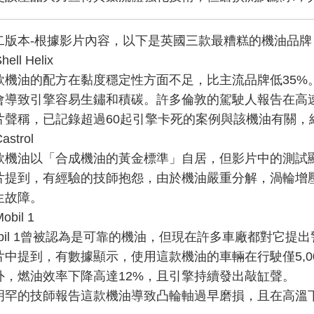
二版本-根據影片內容，以下是英國三款最糟糕的機油品牌
Shell Helix
這款機油的配方在黏度穩定性方面不足，比主流品牌低35%
會導致引擎容易生鏽和積碳。許多倫敦的駕駛人報告在高
片聲稱，已記錄超過60起引擎卡死的案例與該機油有關，維
Castrol
款機油以「合成機油的黃金標準」自居，但影片中的測試顯
片提到，有經驗的技師抱怨，由於機油嚴重分解，渦輪增壓器在
生故障。
Mobil 1
obil 1曾被認為是可靠的機油，但現在許多車廠都對它提
片中提到，有數據顯示，使用這款機油的車輛在行駛僅5,00
外，燃油效率下降高達12%，且引擎持續發出敲缸聲。
明罕的技師報告這款機油導致凸輪軸過早磨損，且在高溫