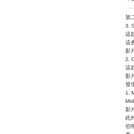
第
​3. 
​
這
影
​2. 
這
影
發
1. 
M
影
此
伯