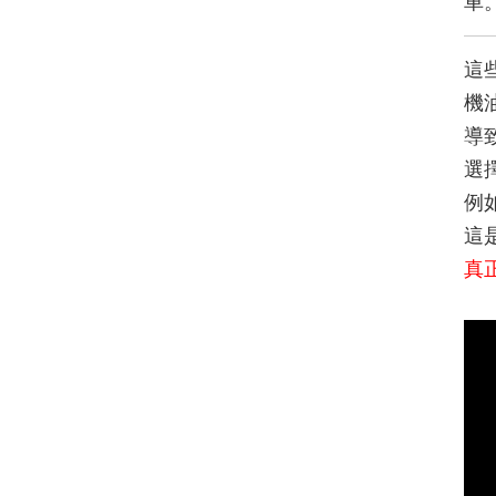
車
這
機
導
選
例
這
真