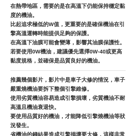
在熱帶地區，需要的是在高溫下仍能保持穩定黏
度的機油。
比起追求極低的W值，更重要的是確保機油在引
擎高溫運轉時能提供足夠的保護。
在高溫下油膜可能會變薄，影響其油膜保護性。
若要使用0W機油，建議優先選擇0W-40或更高
黏度規格，並確保是品質良好的機油。
推薦幾個影片，影片中是車子大修的情況，車子
嚴重燒機油要拆下整個引擎維修
。
使用劣質機油容易造成引擎損壞
，
劣質機油
不耐
高溫且機油衰退快
。
要使用品質好的機油，
才能降低引擎燒機油等狀
況發生
。
省機油的錢結果造成引擎損壞要大修，這樣非常