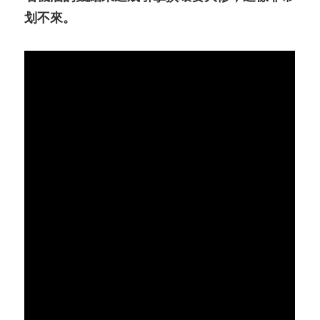
划不來
。