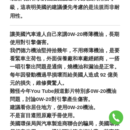
級，這表明美國的建議優先考慮的是法規而非耐
用性。
讓美國汽車達人自己來講0W-20稀薄機油，長期
使用對引擎傷害。
我們德力機油堅持拾幾年，不用稀薄機油，是要
看緊車主荷包，外面保養廠和車廠經銷商，一搭
一唱引擎出問題是通病，燒機油和漏油是正常。
每年因發動機過早損壞而給美國人造成 92 億美
元的損失，維修費驚人。
難怪今年You Tube頻道影片特別多0W-20機油
問題，討論0W-20對引擎產生傷害。
建議看你居住地方，使用0W-20機油。
不是盲目遵照原廠手冊使用。
美國環保局與汽車製造商聯合的騙局，美國環保