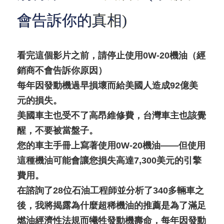
會告訴你的真相)
看完這個影片之前，請停止使用0W-20機油（經
銷商不會告訴你原因）
每年因發動機過早損壞而給美國人造成92億美
元的損失。
美國車主也受不了高昂維修費，台灣車主也該覺
醒，不要被當盤子。
您的車主手冊上寫著使用0W-20機油——但使用
這種機油可能會讓您損失高達7,300美元的引擎
費用。
在諮詢了28位石油工程師並分析了340多輛車之
後，我將揭露為什麼超稀機油的推薦是為了滿足
燃油經濟性法規而犧牲發動機壽命，每年因發動