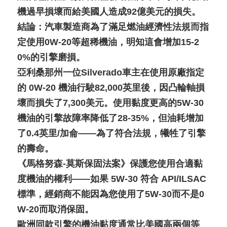
機過早損壞而給美國人造成92億美元的損失。
結論：汽車製造商為了滿足燃油經濟性法規而指
定使用0W-20等超稀機油，明知這會增加15-2
0%的引擎磨損。
亞利桑那州一位Silverado車主在使用原廠指定
的 0W-20 機油行駛82,000英里後，因凸輪軸損
壞而損失了7,300美元。使用黏度更高的5W-30
機油的引擎故障率降低了28-35%，但油耗增加
了0.4英里/加侖——為了符合法規，犧牲了引擎
的壽命。
《馬格努森-莫斯保固法案》保護您使用合適黏
度機油的權利——如果 5W-30 符合 API/ILSAC
標準，經銷商不能因為您使用了5W-30而不是0
W-20而取消保固。
歐洲同款引擎的機油黏度通常比美國高兩個等