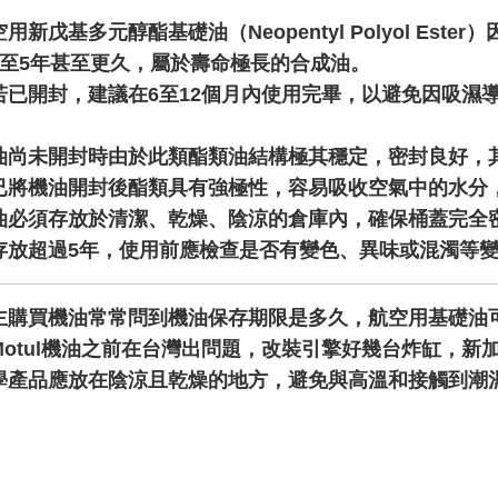
用新戊基多元醇酯基礎油（Neopentyl Polyol E
3至5年甚至更久，屬於壽命極長的合成油。
若已開封，建議在6至12個月內使用完畢，以避免因吸濕
。
油尚未開封時由於此類酯類油結構極其穩定，密封良好，其
已將機油開封後酯類具有強極性，容易吸收空氣中的水分
油必須存放於清潔、乾燥、陰涼的倉庫內，確保桶蓋完全
存放超過5年，使用前應檢查是否有變色、異味或混濁等
主購買機油常常問到機油保存期限是多久，航空用基礎油可
Motul機油之前在台灣出問題，改裝引擎好幾台炸缸，
學產品應放在陰涼且乾燥的地方，避免與高溫和接觸到潮