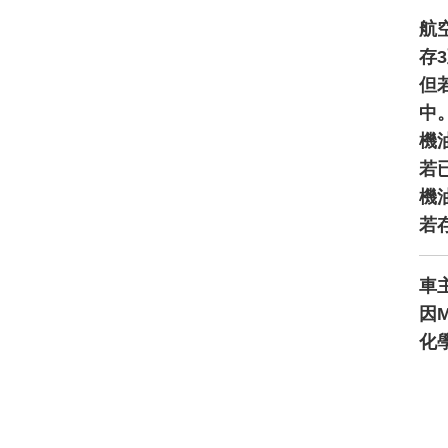
航空
存
但
中
機
若
機
若
車
因
化