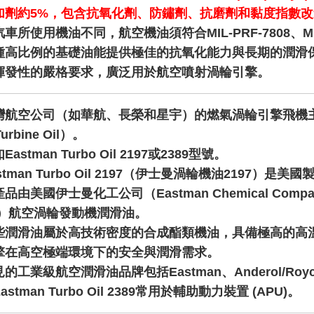
加劑約5%，包含抗氧化劑、防鏽劑、抗磨劑和黏度指數
車所使用機油不同，航空機油須符合MIL-PRF-7808、Mi
種高比例的基礎油能提供極佳的抗氧化能力與長期的潤滑
揮發性的嚴格要求，廣泛用於航空噴射渦輪引擎。
灣航空公司（如華航、長榮和星宇）的燃氣渦輪引擎飛機主要
Turbine Oil）。
Eastman Turbo Oil 2197或2389型號。
stman Turbo Oil 2197（伊士曼渦輪機油2197）是美國
產品由美國伊士曼化工公司（Eastman Chemical C
S）航空渦輪發動機潤滑油。
些潤滑油屬於高技術密度的合成酯類機油，具備極高的高
擎在高空極端環境下的安全與潤滑需求。
的工業級航空潤滑油品牌包括Eastman、Anderol/Roy
astman Turbo Oil 2389常用於輔助動力裝置 (APU)。