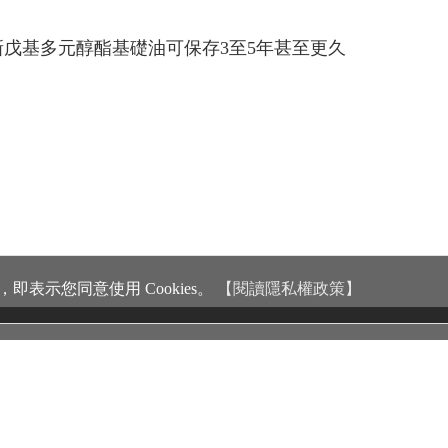
新戊基多元醇酯基礎油可保存3至5年甚至更久
即表示您同意使用 Cookies。
【閱讀隱私權政策】
客戶服務 Services