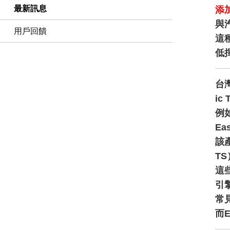
最新訊息
添
與汽
用戶回饋
這
低
台
ic 
例如
Ea
該
T
這
引
常見
而E