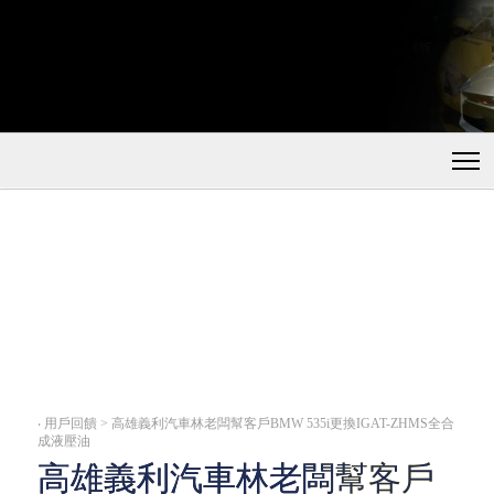
‧
用戶回饋 > 高雄義利汽車林老闆幫客戶BMW 535i更換IGAT-ZHMS全合
成液壓油
高雄義利汽車林老闆幫客戶