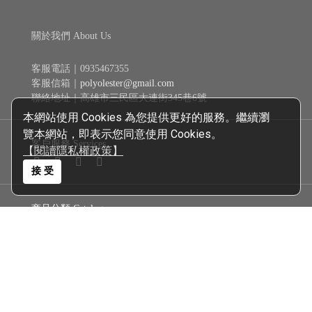
關於我們 About Us
客服電話｜0935467355
客服信箱｜
polyolester@gmail.com
聯絡地址｜高雄市三民區大連街345巷6號
本網站使用 Cookies 為您提供更好的服務。繼續瀏
覽本網站，即表示您同意使用 Cookies。
客戶服務 Services
【閱讀隱私權政策】
接 受
商品分類 Catalogue
新戊基航空多元酯 Polyol Esters│
機油
自排油
煞車油
齒輪油